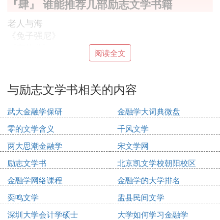
『肆』 谁能推荐几部励志文学书籍
老人与海
《兔子强尼》
《有范儿》
阅读全文
《物尽其用》
《十四堂人生创意课》
《商业的常识》《人生不设限：我那好得不像话的生
与励志文学书相关的内容
命体验》《千山万水人海中
》
武大金融学保研
金融学大词典微盘
《活在当下》《我有一个朋友》
零的文学含义
千风文学
这些都是非常棒的书，看了你就知道了，绝对的棒！
路遥《平凡的世界》（不同年龄看有不同的感悟）
两大思潮金融学
宋文学网
莫泊桑《羊脂球》
励志文学书
北京凯文学校朝阳校区
奥斯特洛夫斯基《钢铁是怎样炼成的》
金融学网络课程
金融学的大学排名
鲁迅《朝花夕拾》
《别把成功想得那么难》（这本里面用许多小故事来
奕鸣文学
盂县民间文学
寓意道理，不错的）
深圳大学会计学硕士
大学如何学习金融学
艾米莉·勃朗特《呼啸山庄》