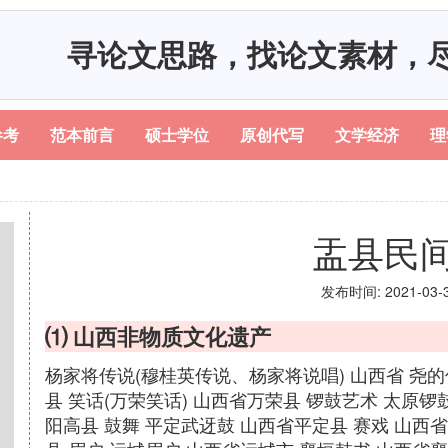
寻论文思路，找论文素材，
参考
范本前言
硕士学位
原创代写
文学经济
理
盂县民
发布时间: 2021-03-31
⑴ 山西非物质文化遗产
杨家将传说(穆桂英传说、杨家将说唱) 山西省 尧的
县 笑话(万荣笑话) 山西省万荣县 锣鼓艺术 太原锣
阳高县 鼓舞 平定武迓鼓 山西省平定县 赛戏 山西