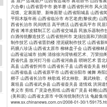
县 眉户 运城眉户 山西省运城市 襄垣鼓书 山西省襄
六合拳) 山西省晋中市 挠羊赛 山西省忻州市 风火
花馍、定襄面塑、新绛面塑 山西省阳城县 山西省闻
平阳木版年画 山西省临汾市 布艺老虎(黎侯虎) 山西
西省长治市 民间绣活 高平绣活 山西省高平市 民居
西省 滩羊皮鞣制工艺 山西省交城县 民族乐器制作
白酒传统酿造技艺 山西省朔州市 龙须拉面和刀削
制作技艺 山西省晋韵楼 澄泥砚制作技艺 山西省新
药膳八珍汤 山西省太原市 柳林盘子会 山西省柳林
山西省运城市 抬阁 清徐徐沟背铁棍艺术、万荣抬阁
西省代县 放河灯习俗 山西省河曲县 唢呐艺术 晋
高县 山西省忻州市 山西省长子县 山西省壶关县 
山西省临县 山西省原平市 山西省汾阳市 傩舞 寿阳
梆子 山西省长治市 秧歌戏 祁太秧歌、襄武秧歌、
襄垣县 山西省武乡县 山西省壶关县 道情戏 洪洞道
孝义市 剪纸 广灵染色剪纸 山西省广灵县 砖雕(山
(美和居) 山西省太原市 中医传统制剂方法 龟龄集传统
www.sx.chinanews.com.cn/2008-01-30/1/59175