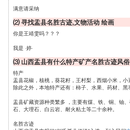
满意请采纳
⑵ 寻找盂县名胜古迹,文物活动 绘画
你是王靖雯吗？？？
我是 ·婷·
⑶ 山西盂县有什么特产矿产名胜古迹风俗
特产
盂县花椒，核桃，葵花籽，王村梨，西烟小米，小
除此之外，本地特产还有：柿子、水果、药材、黑枣
盂县矿藏资源种类繁多 ，主要有煤、铁、铜、铀、
石、大理石、白云岩、耐火粘土等二十余种。
名胜古迹