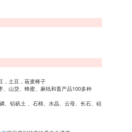
豆，土豆，莜麦棒子
、山贷、蜂蜜、麻纸和畜产品100多种
磷、铝矾土 、石棉、水晶、云母、长石、硅