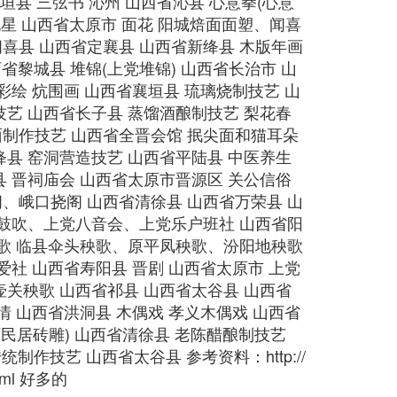
垣县 三弦书 沁州 山西省沁县 心意拳(心意
流星 山西省太原市 面花 阳城焙面面塑、闻喜
喜县 山西省定襄县 山西省新绛县 木版年画
省黎城县 堆锦(上党堆锦) 山西省长治市 山
彩绘 炕围画 山西省襄垣县 琉璃烧制技艺 山
技艺 山西省长子县 蒸馏酒酿制技艺 梨花春
面制作技艺 山西省全晋会馆 抿尖面和猫耳朵
绛县 窑洞营造技艺 山西省平陆县 中医养生
县 晋祠庙会 山西省太原市晋源区 关公信俗
、峨口挠阁 山西省清徐县 山西省万荣县 山
北鼓吹、上党八音会、上党乐户班社 山西省阳
秧歌 临县伞头秧歌、原平凤秧歌、汾阳地秧歌
爱社 山西省寿阳县 晋剧 山西省太原市 上党
壶关秧歌 山西省祁县 山西省太谷县 山西省
情 山西省洪洞县 木偶戏 孝义木偶戏 山西省
西民居砖雕) 山西省清徐县 老陈醋酿制技艺
制作技艺 山西省太谷县 参考资料：http://
.html 好多的