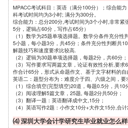
MPACC考试科目：英语（满分100分）；综合能
科考试时间均为3小时; 满分为300分。
综合能力：总分200分,考试时间为3个小时,非常
5分，逻辑占60分，写作占65分）
（1）数学为25题单项选择题。数学分条件充分性
5小题，每小题3分，共45分；条件充分性判断共1
解题技巧和速度要求比较高.
（2）逻辑为30题单项选择题，每题2分，共60分；
（3）写作要求写两篇文章，论证有效性分析,要求600
作合计65分，形式从命题作文、基于文字材料的自
英语二：题型分布为：难度介于四、六级之间，要求
（1）综合填空(完型填空)20道，每题0.5分，共10
（2）阅读理解5篇文章，25题, 每题2分共50分；
（3）翻译一题：英语翻译成中文,15分；
（4）英语写作2题：小作文10分+大作文15分,合计
⑷ 深圳大学会计学研究生毕业就业怎么样