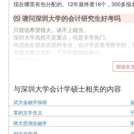
现在哪里有包分配的。12年最终要18个，300多报
⑸ 请问深圳大学的会计研究生好考吗
只能说希望很大。谈不上稳当。
深圳大学虽然不是重点，但是非常热门。
何况你女朋友还是跨专业，会计学是要考数学的，
尽最大努力才行，千万不能掉以轻心。
祝你们好运。
阅读全
⑹ 深圳大学会计学研究生
深大就金融难考，其他的还都好。
与深圳大学会计学硕士相关的内容
http://zsb.szu.e.cn/Article.asp?Id=167
武大金融学保研
具体你想知道的东西，全在这里面，
零的文学含义
我今天下午还翻看了一下呢。
两大思潮金融学
专业大纲，各个专业的招生人数和参考教材之类的
励志文学书