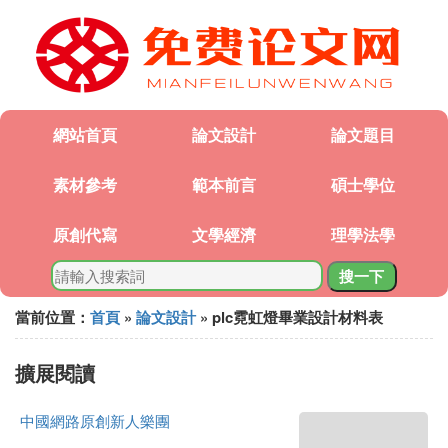
網站首頁
論文設計
論文題目
素材參考
範本前言
碩士學位
原創代寫
文學經濟
理學法學
搜一下
當前位置：
首頁
»
論文設計
» plc霓虹燈畢業設計材料表
擴展閱讀
中國網路原創新人樂團