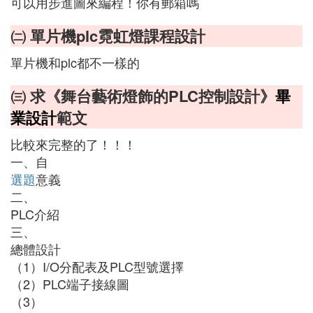
可以用步進圖來編程！你有郵箱嗎
㈡ 單片機plc霓虹燈課程設計
單片機和plc都不一樣的
㈢ 求《舞台藝術燈飾的PLC控制設計》
畢
業設計
範文
比較來完整的了！！！
一、自
選題
意義
二、
PLC介紹
三、
總體設計
（1）I/O分配表及PLC型號選擇
（2）PLC端子接線圖
（3）