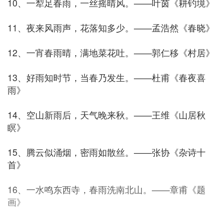
10、一犁足春雨，一丝摇晴风。——叶茵《耕钓境》
11、夜来风雨声，花落知多少。——孟浩然《春晓》
12、一宵春雨晴，满地菜花吐。——郭仁移《村居》
13、好雨知时节，当春乃发生。——杜甫《春夜喜
雨》
14、空山新雨后，天气晚来秋。——王维《山居秋
瞑》
15、腾云似涌烟，密雨如散丝。——张协《杂诗十
首》
16、一水鸣东西寺，春雨洗南北山。——章甫《题
画》