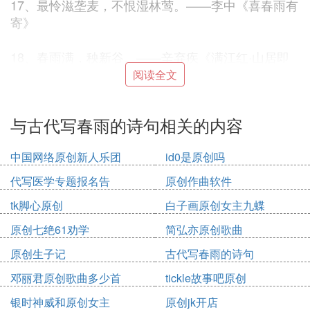
17、最怜滋垄麦，不恨湿林莺。——李中《喜春雨有
寄》
18、春雨满，秧新谷。——辛弃疾《满江红·山居即
事》
阅读全文
19、江皋正月雨，平陆亦波澜。——齐己《江上值春
与古代写春雨的诗句相关的内容
雨》
中国网络原创新人乐团
id0是原创吗
20、雨恨云愁，江南依旧称佳丽。——王禹偁《点绛
唇》
代写医学专题报名告
原创作曲软件
tk脚心原创
白子画原创女主九蝶
21、残虹收度雨，缺岸上新流。——张正见《后湖泛
舟》
原创七绝61劝学
简弘亦原创歌曲
原创生子记
古代写春雨的诗句
22、花时闷见联绵雨，云入人家水毁堤。——徐凝
邓丽君原创歌曲多少首
tickle故事吧原创
《春雨》
银时神威和原创女主
原创jk开店