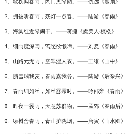
1、欹枕闻春雨，闭门见绿阴。——仇远《题扇》
2、拥被听春雨，残灯一点春。——陆游《春雨》
3、海棠红近绿阑干。——蒋捷《虞美人·梳楼》
4、细雨度深闺，莺愁欲懒啼。——刘复《春雨》
5、山路元无雨，空翠湿人衣。——王维《山中》
6、腊雪瑞我麦，春雨嘉我谷。——陆游《后杂兴》
7、春雨细如丝，如丝霡霂时。——吟邵雍《春雨》
8、昨夜一霎雨，天意苏群物。——孟郊《春雨后》
9、绿树含春雨，青山护晓烟。——唐寅《山水图》