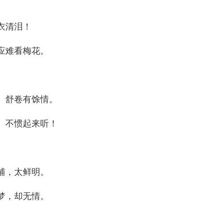
衣清泪！
应难看梅花。
、舒卷有馀情。
、不惯起来听！
辅，太鲜明。
梦，却无情。