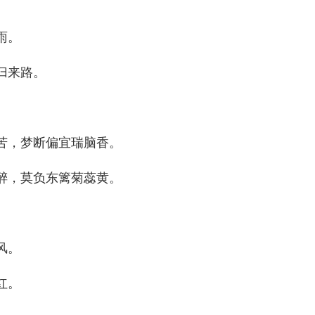
雨。
归来路。
苦，梦断偏宜瑞脑香。
醉，莫负东篱菊蕊黄。
风。
红。