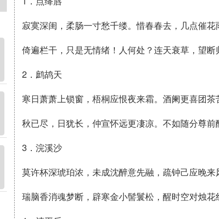
1．点绛唇
寂寞深闺，柔肠一寸愁千缕。惜春春去，几点催花
倚遍栏干，只是无情绪！人何处？连天衰草，望断
2．鹧鸪天
寒日萧萧上锁窗，梧桐应恨夜来霜。酒阑更喜团茶
秋已尽，日犹长，仲宣怀远更凄凉。不如随分尊前
3．浣溪沙
莫许杯深琥珀浓，未成沈醉意先融，疏钟己应晚来
瑞脑香消魂梦断，辟寒金小髻鬟松，醒时空对烛花