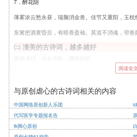
7．醉花阴
薄雾浓云愁永昼，瑞脑消金兽。佳节又重阳，玉枕
东篱把酒黄昏后，有暗香盈袖。莫道不消魂，帘卷
㈡ 凄美的古诗词，越多越好
寒蝉凄切。对长亭晚，骤雨初歇。
都门帐饮无绪，留恋处、兰舟催发。
阅读全
执手相看泪眼，竟无语凝噎。
念去去、千里烟波，暮霭沉沉楚天阔。
与原创虐心的古诗词相关的内容
多情自古伤离别。更那堪、冷落清秋节。
今宵酒醒何处，杨柳岸、晓风残月。
中国网络原创新人乐团
i
此去经年，应是良辰好景虚设。
代写医学专题报名告
便纵有、千种风情，更与何人说。
tk脚心原创
㈢ 催泪虐心的古诗
原创七绝61劝学