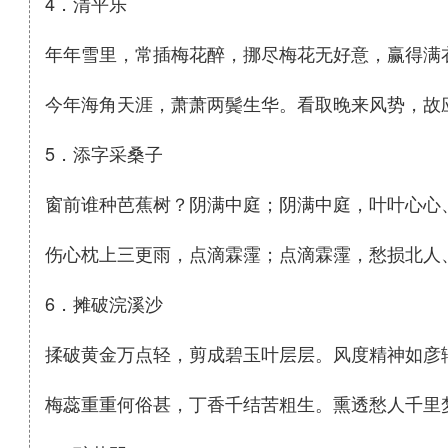
4．清平乐
年年雪里，常插梅花醉，挪尽梅花无好意，赢得满
今年海角天涯，萧萧两鬓生华。看取晚来风势，故
5．添字采桑子
窗前谁种芭蕉树？阴满中庭；阴满中庭，叶叶心心
伤心枕上三更雨，点滴霖霪；点滴霖霪，愁损北人
6．摊破浣溪沙
揉破黄金万点轻，剪成碧玉叶层层。风度精神如彦
梅蕊重重何俗甚，丁香千结苦粗生。熏透愁人千里