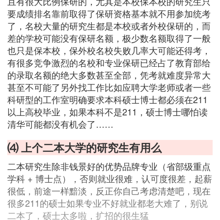
且有很大比例保研的，尤其是本校保本校的研究生只
要成绩排名靠前取得了保研资格基本就不用参加统考
了，名校大量的研究生都是本校或者外校保研的，而
差的学校可能没有保研名额，极少数名额取得了一般
也只是保本校，保外校名校失败几率大可能还得考，
有很多竞争激烈的名校和专业保研已经占了教育部给
的录取名额的绝大多数甚至全部，凭考就难度异常大
甚至不可能了另外找工作比如应聘大学老师或者一些
科研型的工作室明确要求本科硕士博士都必须在211
以上高校毕业，如果本科不是211，硕士博士哪怕读
清华可能都没有机会了……
⑷ 上个二本大学的研究生有用么
二本研究生除非钱景好的优势品牌专业（省部级重点
学科 + 博士点），否则就业很难，认可度很差，起薪
很低，前途一样黯淡，反正你自己考虑清楚吧，现在
很多211的硕士如果专业不好就业都老大难了，别说
二本了，硕士太多啦，扩招的很生猛