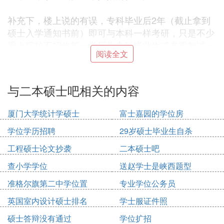
补充下，楼上说的有误，专科毕业后2年（截止拿到
硕士入学通知书前）即可与本科一样考研，只是不少
重点院校不招收第一学历为专科毕业生或者需加试一
阅读全文
些科目
学历管个什么用呢？我朋友211本硕连读起薪4000不
与二本硕士吧相关的内容
到，我是他三倍多，我们年龄一样大，我本科！
我觉得还是看能力吧，很多专科生也很不错，没必要
厦门大学统计学硕士
富士嘉园的学位房
把学历当做最后一根稻草，既然考研了，还是读个有
学位学历招聘
29岁硕士毕业生自杀
点实力的学校，选个好导师吧！二本一般都太差了
工程硕士论文抄袭
二本硕士吧
一本很多学校都很差啊，又不是985大学，二本读也
查小学学位
送赵学士是峡西题型
白读，没什么用的，人家招聘好点的单位动辄要求21
1/985，如果不是请靠边，这是现实啊！
准格尔旗第二中学位置
专业学位公务员
英国室内设计硕士排名
学士服证件照
⑸ 考研想考二本的研究生，是不是没啥出
硕士答辩没有通过
学位扩招
路