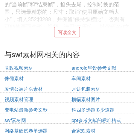
的“当前帧”和“结束帧”，掐头去尾，控制转换的范
围，只选最精彩的；尺寸：取消“使用原始文档大
小”，填入352和288，并保留“保持纵横比”，否则有
可能使画面变形；视频：选用“未压缩”，以保证AVI文
阅读全文
件的质量；也可通过点击“选择”按钮打开“视频压
缩”窗口，在“压缩程序”中选择一种压缩方法，如“Micr
osoftVideo 1”，这样转换后的AVI文件会小很多；音
与swf素材网相关的内容
频：如选用Flash动画本身的声音，则需将“记录用音
量”调高，以保证转换后的音量，也可选择音频的品
党政视频素材
android毕设参考文献
质，如“44100HZ，16位，立体声”、“11025HZ，8
位，立体声”等。设置完成后，按“确定”就开始转换，
侏儒素材
车间素材
先转换音频再转换视频。
爱情公寓片头素材
月饼包装素材
Step2：用Nero刻录软件将AVI文件刻录成VCD
视频素材管理
横幅素材图片
对转换成AVI格式的Flash动画，我们可以用视频编辑
软件，如“会声会影”、“VideoPack 5”、甚至是“Premi
变电站最新参考文献
科四多选题多少道题
ere”等进行编辑，添加标题、字幕、过渡等效果，这
swf素材网
ppt参考文献的标准格式
样可以使VCD看上去更加精彩、更加专业。如果我们
不需要编辑，就可以直接利用Nero刻录软件将AVI文
网络基础试卷单选题
合家欢素材