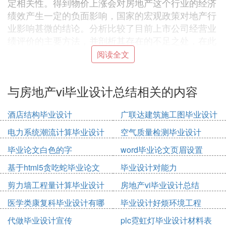
定相关性。得到物价上涨会对房地产这个行业的经济
绩效产生一定的负面影响，国家的宏观政策对地产行
业影响甚微的结论。分析比较了目前上市公司经营业
绩评价的主要方法，并剖析其存在的不足之处，在此
基础上引入因子分析模型，并构建评价上市公司经营
阅读全文
业绩的指标体系，然后应用该模型对我国房地产上市
公司经营业绩做实证研究，最后得出研究结论，并指
与房地产vi毕业设计总结相关的内容
出了由于会计信息失真等因素的存在，使得该研究方
法存在一些局限性，从而在一定程度上影响了研究结
酒店结构毕业设计
广联达建筑施工图毕业设计
果的现实指导意义。《我国房地产上市公司经营业绩
实证研究》选取GDP作为衡量经济发展的数据支持，
电力系统潮流计算毕业设计
空气质量检测毕业设计
以房地产开发投资完成额作为房地产行业发展的适合
毕业论文白色的字
word毕业论文页眉设置
量度，运用协整分析方法对我国房地产行业与经济增
长之间的动态均衡关系作相关研究。结论是:房地产
基于html5贪吃蛇毕业论文
毕业设计对能力
行业发展状况对当前GDP变动的影响并不是很显著，
剪力墙工程量计算毕业设计
房地产vi毕业设计总结
我国房地产行业的发展与经济增长之间不存在明显的
医学类康复科毕业设计有哪
毕业设计好烦环境工程
因果关系。认为人民币升值通过两种途径对不同行业
些选题
产生影响。一是因人民币升值所导致的资本成本和收
代做毕业设计宣传
plc霓虹灯毕业设计材料表