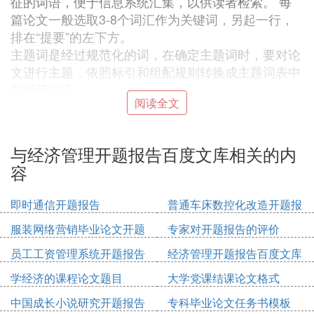
征的词语，便于信息系统汇集，以供读者检索。 每
篇论文一般选取3-8个词汇作为关键词，另起一行，
排在“提要”的左下方。
主题词是经过规范化的词，在确定主题词时，要对论
文进行主题，依照标引和组配规则转换成主题词表中
的规范词语。
阅读全文
5、论文正文：
（1）
引言
：引言又称
前言
、序言和导言，用在论文
的开头。 引言一般要概括地写出作者意图，说明选
与经济管理开题报告百度文库相关的内
题的目的和意义, 并指出论文写作的范围。引言要短
容
小精悍、紧扣主题。
〈2）论文正文：正文是论文的主体，正文应包括论
即时通信开题报告
普通车床数控化改造开题报
点、论据、 论证过程和结论。主体部分包括以下内
告
容：
服装网络营销毕业论文开题
专家对开题报告的评价
a.提出-论点；
报告
员工工资管理系统开题报告
经济管理开题报告百度文库
b.分析问题-论据和论证；
学经济的课程论文题目
大学党课结课论文格式
c.解决问题-论证与步骤；
d.结论。
中国成长小说研究开题报告
专科毕业论文任务书模板